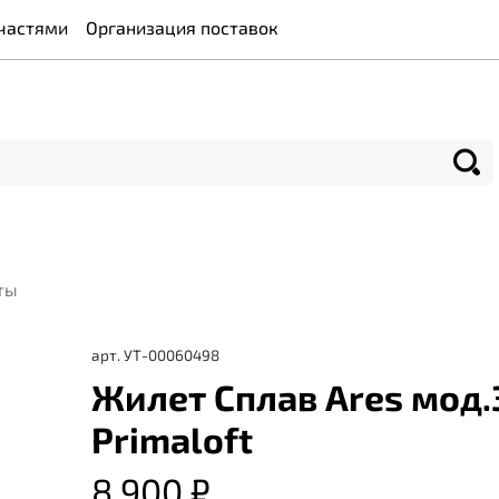
частями
Организация поставок
ты
арт.
УТ-00060498
Жилет Сплав Ares мод.
Primaloft
8 900 ₽