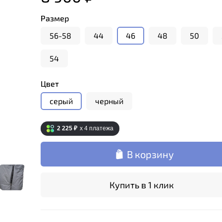
Размер
56-58
44
46
48
50
54
Цвет
серый
черный
2 225 ₽
x 4
платежа
В корзину
Купить в 1 клик