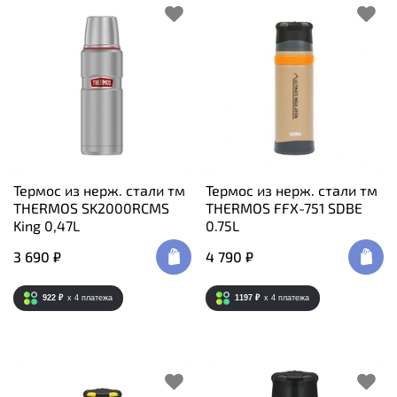
Термос из нерж. стали тм
Термос из нерж. стали тм
THERMOS SK2000RCMS
THERMOS FFX-751 SDBE
King 0,47L
0.75L
3 690 ₽
4 790 ₽
922 ₽
x 4
платежа
1197 ₽
x 4
платежа