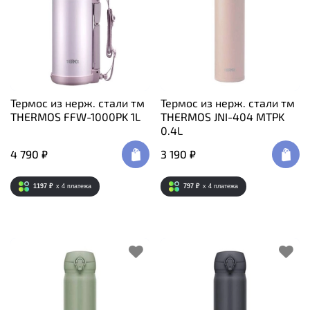
Термос из нерж. стали тм
Термос из нерж. стали тм
THERMOS FFW-1000PK 1L
THERMOS JNI-404 MTPK
0.4L
4 790 ₽
3 190 ₽
1197 ₽
x 4
платежа
797 ₽
x 4
платежа