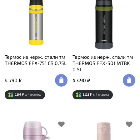
Термос из нерж. стали тм
Термос из нерж. стали тм
THERMOS FFX-751 CS 0.75L
THERMOS FFX-501 MTBK
0.5L
4 790 ₽
4 490 ₽
1197 ₽
x 4
платежа
1122 ₽
x 4
платежа