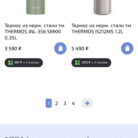
Термос из нерж. стали тм
Термос из нерж. стали тм
THERMOS JNL-356 SMKKI
THERMOS IS212MS 1.2L
0.35L
3 590 ₽
5 490 ₽
897 ₽
x 4
платежа
1372 ₽
x 4
платежа
1
2
3
4