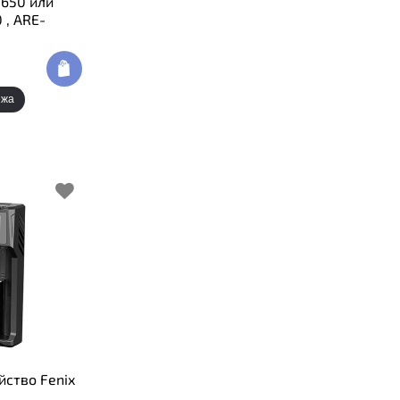
8650 или
 , ARE-
ежа
йство Fenix