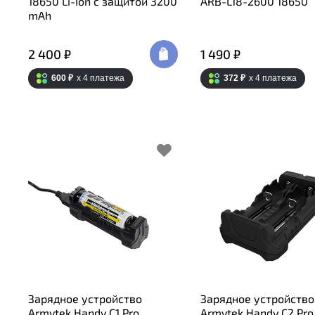
18650 Li-Ion c защитой 3200
ARB-L18-2600 18650
mAh
2 400 ₽
1 490 ₽
600 ₽
x 4
платежа
372 ₽
x 4
платежа
Зарядное устройство
Зарядное устройство
Armytek Handy C1 Pro
Armytek Handy C2 Pro