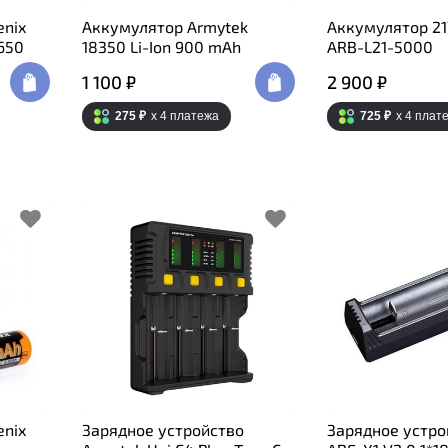
enix
Аккумулятор Armytek
Аккумулятор 21
650
18350 Li-Ion 900 mAh
ARB-L21-5000
1 100 ₽
2 900 ₽
275 ₽
x 4
платежа
725 ₽
x 4
плат
enix
Зарядное устройство
Зарядное устро