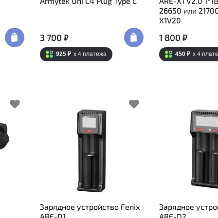
Armytek Uni C4 Plug Type C
ARE-X1 V2.0 1*1
26650 или 21700
X1V20
3 700 ₽
1 800 ₽
925 ₽
x 4
платежа
450 ₽
x 4
плат
Зарядное устройство Fenix
Зарядное устро
ARE-D1
ARE-D2