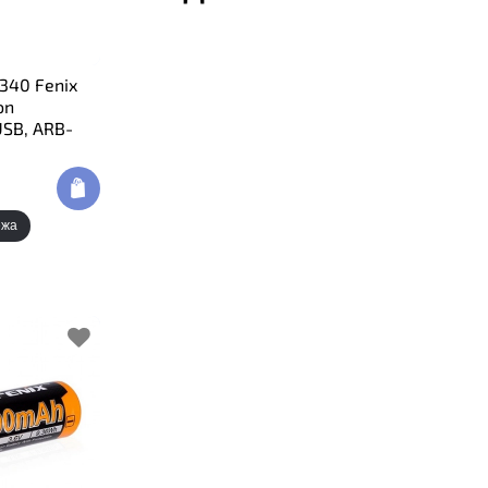
340 Fenix
on
SB, ARB-
ежа