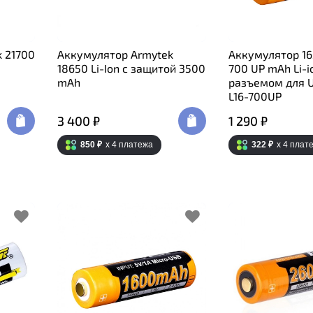
 21700
Аккумулятор Armytek
Аккумулятор 16
18650 Li-Ion c защитой 3500
700 UP mAh Li-i
mAh
разъемом для U
L16-700UP
3 400 ₽
1 290 ₽
850 ₽
x 4
платежа
322 ₽
x 4
плат