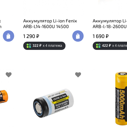
k
Аккумулятор Li-ion Fenix
Аккумулятор Li-
h
ARB-L14-1600U 14500
ARB-l-18-2600U
1 290 ₽
1 690 ₽
322 ₽
x 4
платежа
422 ₽
x 4
плат