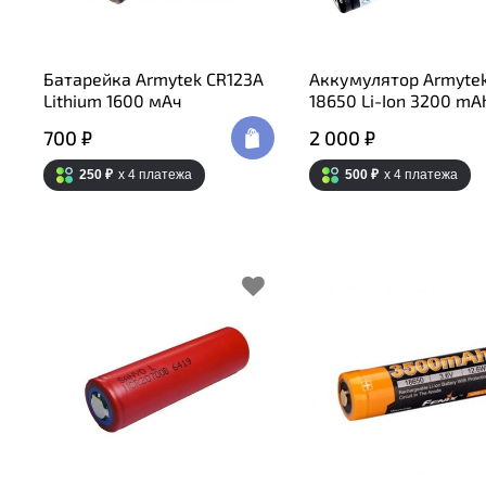
Батарейка Armytek CR123A
Аккумулятор Armyte
Lithium 1600 мАч
18650 Li-Ion 3200 mA
700 ₽
2 000 ₽
250 ₽
x 4
платежа
500 ₽
x 4
платежа