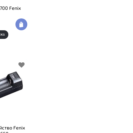
700 Fenix
ежа
йство Fenix