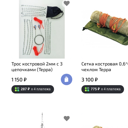
Трос костровой 2мм с 3
Сетка костровая 0,6*
цепочками (Терра)
чехлом Терра
1 150 ₽
3 100 ₽
287 ₽
x 4
платежа
775 ₽
x 4
платежа