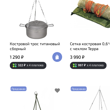
Костровой трос титановый
Сетка костровая 0,6
сборный
с чехлом Терра
1 290 ₽
3 990 ₽
322 ₽
x 4
платежа
997 ₽
x 4
платежа
Предзаказ
Предзаказ