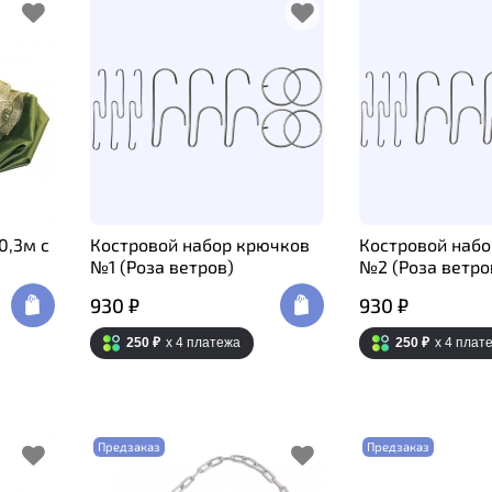
0,3м с
Костровой набор крючков
Костровой наб
№1 (Роза ветров)
№2 (Роза ветро
930 ₽
930 ₽
250 ₽
x 4
платежа
250 ₽
x 4
плат
Предзаказ
Предзаказ