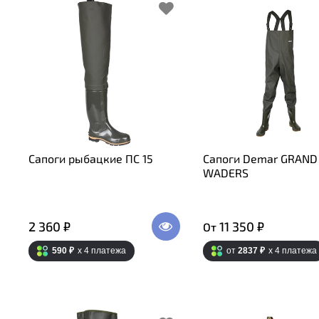
Сапоги рыбацкие ПС 15
Сапоги Demar GRAND
WADERS
2 360 ₽
11 350 ₽
От
590 ₽
x 4
платежа
от
2837 ₽
x 4
платежа