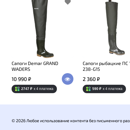
Сапоги Demar GRAND
Сапоги рыбацкие ПС 1
WADERS
238-G15
10 990 ₽
2 360 ₽
2747 ₽
x 4
платежа
590 ₽
x 4
платежа
© 2026 Любое использование контента без письменного р