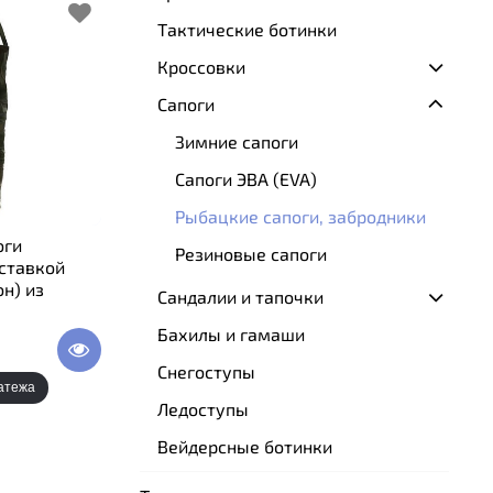
Тактические ботинки
Кроссовки
Сапоги
Зимние сапоги
Сапоги ЭВА (EVA)
Рыбацкие сапоги, забродники
оги
Резиновые сапоги
ставкой
н) из
Сандалии и тапочки
Бахилы и гамаши
Снегоступы
атежа
Ледоступы
Вейдерсные ботинки