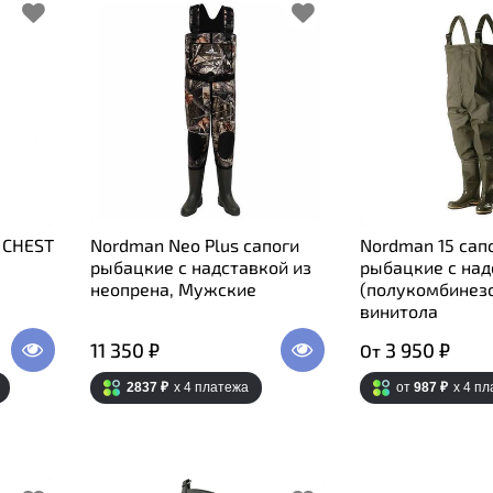
 CHEST
Nordman Neo Plus сапоги
Nordman 15 сап
рыбацкие с надставкой из
рыбацкие с над
неопрена, Мужские
(полукомбинезо
винитола
11 350 ₽
3 950 ₽
От
2837 ₽
x 4
платежа
от
987 ₽
x 4
пл