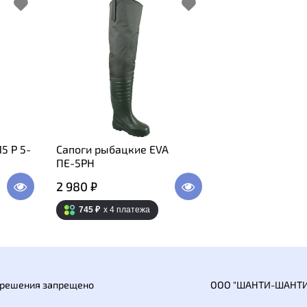
5 Р 5-
Сапоги рыбацкие EVA
ПЕ-5РН
2 980 ₽
745 ₽
x 4
платежа
азрешения запрещено
ООО "ШАНТИ-ШАНТИ