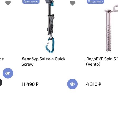
Предзаказ
Предзаказ
Ice
Ледобур Salewa Quick
ЛедоБУР Spin S
Screw
(Vento)
11 490 ₽
4 310 ₽