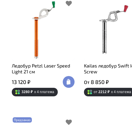
Ледобур Petzl Laser Speed
Kailas ледобур Swift 
Light 21 см
Screw
13 120 ₽
8 850 ₽
От
3280 ₽
x 4
платежа
от
2212 ₽
x 4
платежа
Предзаказ