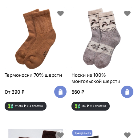
Термоноски 70% шерсти
Носки из 100%
монгольской шерсти
От
390 ₽
660 ₽
от
250 ₽
x 4
платежа
250 ₽
x 4
платежа
Предзаказ