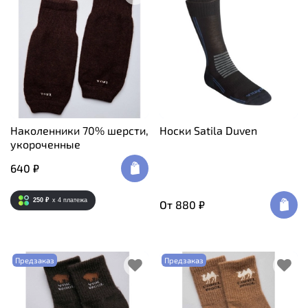
Наколенники 70% шерсти,
Носки Satila Duven
укороченные
640 ₽
250 ₽
x 4
платежа
От
880 ₽
Предзаказ
Предзаказ