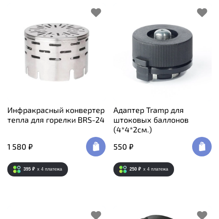
Инфракрасный конвертер
Адаптер Tramp для
тепла для горелки BRS-24
штоковых баллонов
(4*4*2см.)
1 580 ₽
550 ₽
395 ₽
x 4
платежа
250 ₽
x 4
платежа