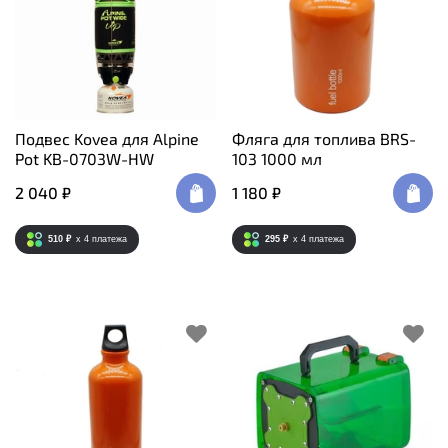
Подвес Kovea для Аlpine
Фляга для топлива BRS-
Pot KB-0703W-HW
103 1000 мл
2 040 ₽
1 180 ₽
510 ₽
x 4
платежа
295 ₽
x 4
платежа