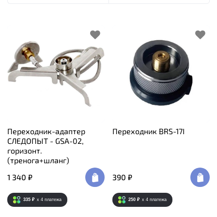
Переходник-адаптер
Переходник BRS-17I
СЛЕДОПЫТ - GSA-02,
горизонт.
(тренога+шланг)
1 340 ₽
390 ₽
335 ₽
x 4
платежа
250 ₽
x 4
платежа