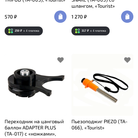
шлангом, «Tourist»
570 ₽
1 270 ₽
250 ₽
x 4
платежа
317 ₽
x 4
платежа
Переходник на цанговый
Пьезоподжиг PIEZO (TA-
баллон ADAPTER PLUS
066), «Tourist»
(TA-017) с «ножками»,