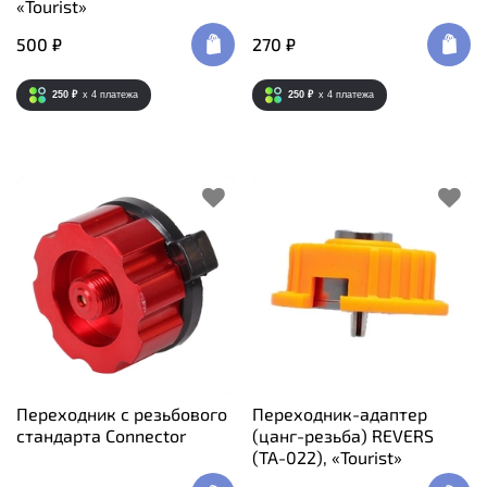
«Tourist»
500 ₽
270 ₽
250 ₽
x 4
платежа
250 ₽
x 4
платежа
Переходник с резьбового
Переходник-адаптер
стандарта Connector
(цанг-резьба) REVERS
(TA-022), «Tourist»