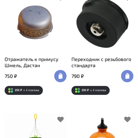
Отражатель к примусу
Переходник c резьбового
Шмель, Дастан
стандарта
750 ₽
790 ₽
250 ₽
x 4
платежа
250 ₽
x 4
платежа