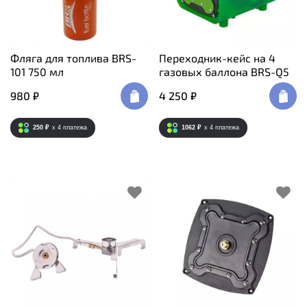
Фляга для топлива BRS-
Переходник-кейс на 4
101 750 мл
газовых баллона BRS-Q5
980 ₽
4 250 ₽
250 ₽
x 4
платежа
1062 ₽
x 4
платежа