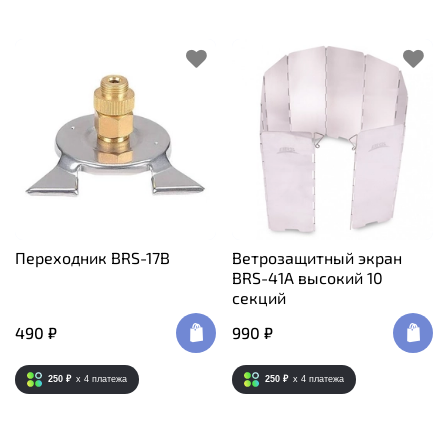
Переходник BRS-17B
Ветрозащитный экран
BRS-41A высокий 10
секций
490 ₽
990 ₽
250 ₽
x 4
платежа
250 ₽
x 4
платежа