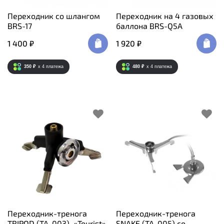
Переходник со шлангом
Переходник на 4 газовых
BRS-17
баллона BRS-Q5A
1 400 ₽
1 920 ₽
350 ₽
x 4
платежа
480 ₽
x 4
платежа
Переходник-тренога
Переходник-тренога
TRIPOD (TA-003), «Tourist»
SNAKE (TA-005) со