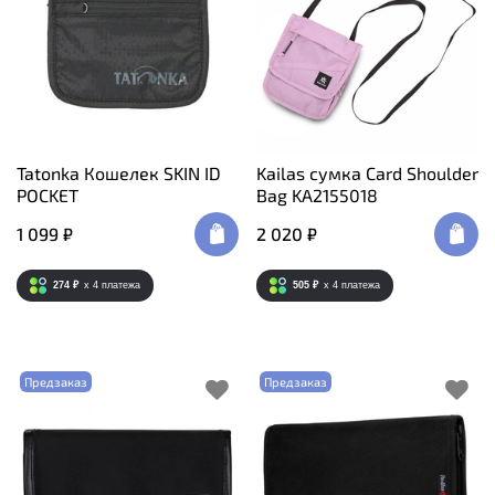
Tatonka Кошелек SKIN ID
Kailas сумка Card Shoulder
POCKET
Bag KA2155018
1 099 ₽
2 020 ₽
274 ₽
x 4
платежа
505 ₽
x 4
платежа
Предзаказ
Предзаказ