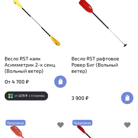
Весло RST каяк
Весло RST рафтовое
Асимметрик 2-х секц.
Ровер Биг (Вольный
(Вольный ветер)
ветер)
От
4 700 ₽
от
1175 ₽
x 4
платежа
3 900 ₽
Предзаказ
Предзаказ