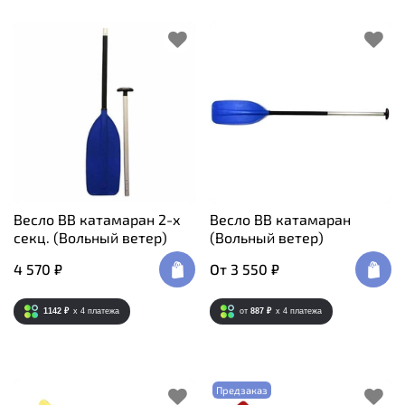
Весло ВВ катамаран 2-х
Весло ВВ катамаран
секц. (Вольный ветер)
(Вольный ветер)
4 570 ₽
От
3 550 ₽
1142 ₽
x 4
платежа
от
887 ₽
x 4
платежа
Предзаказ