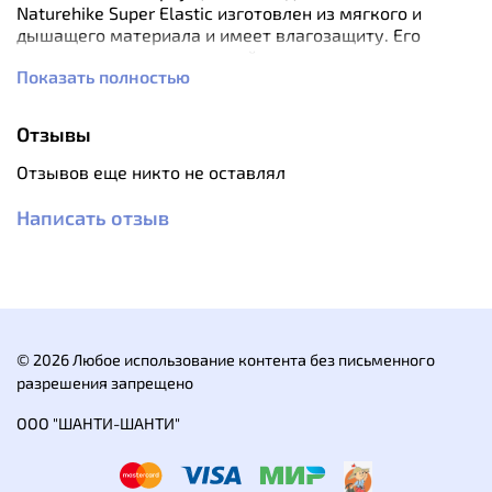
Naturehike Super Elastic изготовлен из мягкого и
дышащего материала и имеет влагозащиту. Его
можно стирать в стиральной машине.
Показать полностью
Особенности:
Выполнен из износостойкого полиэстера и
Отзывы
эластичного волокна
Быстро сохнет и отталкивает влагу
Отзывов еще никто не оставлял
Можно использовать как полноценный спальник
в теплую погоду
Написать отзыв
В комплекте чехол для хранения
Характеристики:
Материал: 80% polyester/20% fiber
Вес: 0,35 кг
Ширина: 80 см
Длина: 200 см
© 2026 Любое использование контента без письменного
разрешения запрещено
ООО "ШАНТИ-ШАНТИ"