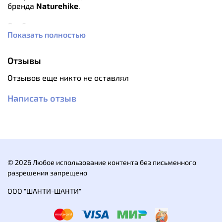
бренда
Naturehike
.
Особенности:
Показать полностью
Ультралегкий, компактный
Выполнен из износостойкого нейлона
Быстро сохнет и отталкивает влагу
Отзывы
Можно стирать в машине
В комплекте чехол для хранения
Отзывов еще никто не оставлял
Характеристики:
Написать отзыв
Материал: 100% нейлон с низкой эластичностью
Размер, см: 80*210
Размер упаковки, см: 6*15 см
© 2026 Любое использование контента без письменного
разрешения запрещено
ООО "ШАНТИ-ШАНТИ"