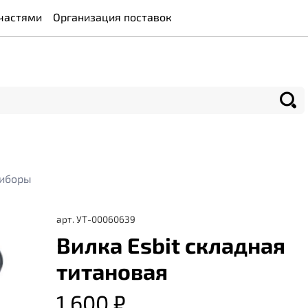
частями
Организация поставок
риборы
арт.
УТ-00060639
Вилка Esbit cкладная
титановая
1 600 ₽