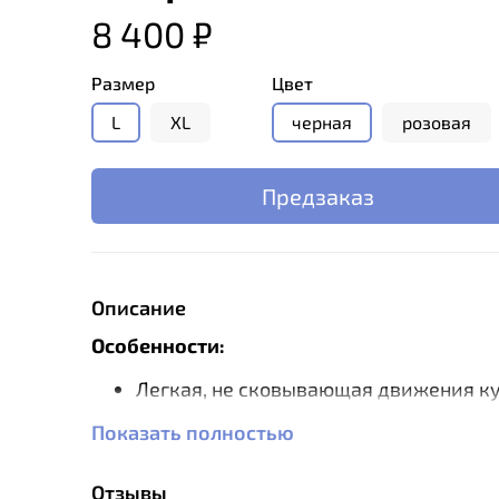
8 400 ₽
Размер
Цвет
L
XL
черная
розовая
Предзаказ
Описание
Особенности:
Легкая, не сковывающая движения ку
Показать полностью
Возможность фиксации капюшона эл
шнуром.
Эргономичный крой.
Отзывы