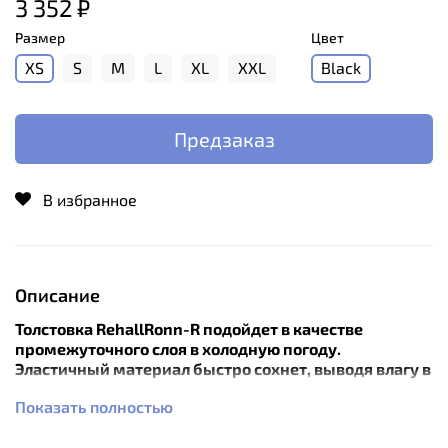
3 352 ₽
Размер
Цвет
XS
S
M
L
XL
XXL
Black
Предзаказ
В избранное
Описание
Толстовка RehallRonn-R подойдет в качестве
промежуточного слоя в холодную погоду.
Эластичный материал быстро сохнет, выводя влагу в
верхние слои одежды.
Показать полностью
Особенности: