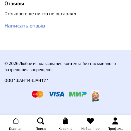
Толстовка выполнена из синтетического
Отзывы
материала, который обеспечивает быстрое
испарение влаги, что позволяет чувствовать
Отзывов еще никто не оставлял
себя комфортно даже во время
высокоинтенсивных нагрузок.
Написать отзыв
Эргономичный крой не сковывает движений.
Молния оснащена защитой подбородка от
соприкосновения с замком, что позволяет
комфортно использовать принцип
многослойности в одежде.
© 2026 Любое использование контента без письменного
разрешения запрещено
ООО "ШАНТИ-ШАНТИ"
Главная
Поиск
Корзина
Избранное
Профиль