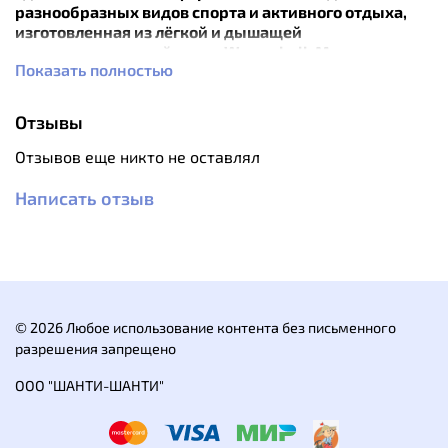
разнообразных видов спорта и активного отдыха,
изготовленная из
лёгкой и дышащей
структурированной ткани Warmshell. Материал
Показать полностью
хорошо удерживает тепло, эластичен, прочен,
быстро высыхает и неприхотлив в уходе.
Отзывы
Особенности:
эргономичный спортивный крой;
Отзывов еще никто не оставлял
плоские швы;
капюшон в стиле балаклавы хорошо облегает
Написать отзыв
голову;
молния длиной 2/3 может служить для
вентиляции и имеет защиту подбородка от
контакта с замком;
в манжетах есть отверстия для больших
пальцев;
© 2026 Любое использование контента без письменного
нагрудный карман закрывается на молнию;
разрешения запрещено
футболка изготовлена из тканей, одобренных
bluesign®, что означает безопасность для
ООО "ШАНТИ-ШАНТИ"
человека и окружающей среды.
Характеристики: