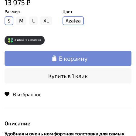
13 975 ₽
Размер
Цвет
S
M
L
XL
Azalea
3 493 ₽
x 4
платежа
В корзину
Купить в 1 клик
В избранное
Описание
Удобная и
очень комфортная толстовка
для самых