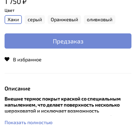
1 750 ₽
Цвет
Хаки
серый
Оранжевый
оливковый
Предзаказ
В избранное
Описание
Внешне термос покрыт краской со специальным
напылением, что делает поверхность несколько
шероховатой и исключает возможность
выскальзывания термоса из руки в определённых
Показать полностью
ситуациях.
Термос укомплектован глухой пробкой с каналами