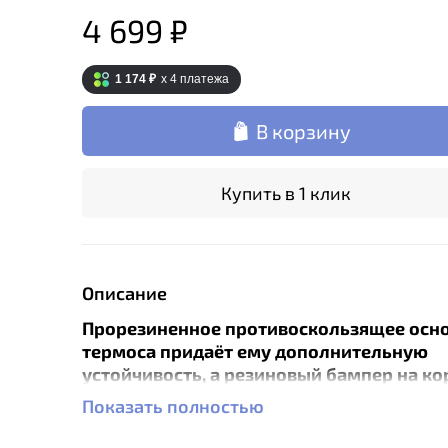
4 699 ₽
1 174 ₽
x 4
платежа
В корзину
Купить в 1 клик
Описание
Прорезиненное противоскользящее осн
термоса придаёт ему дополнительную
устойчивость, а резиновый бампер на ко
защищает термос от износа. Модель отл
Показать полностью
строгой классической формой, оригина
цветовым решением и фактурной поверх