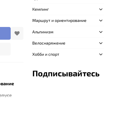
Кемпинг
Маршрут и ориентирование
Альпинизм
Велоснаряжение
Хобби и спорт
Подписывайтесь
ование
рпусе
ичается
льным
ностью.