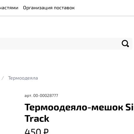
частями
Организация поставок
Термоодеяла
арт.
00-00028777
Термоодеяло-мешок Si
Track
450 ₽