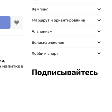
Кемпинг
Маршрут и ориентирование
Альпинизм
Велоснаряжение
Хобби и спорт
ми,
 напитков
Подписывайтесь
стакане.
ость с
номичная
 за рулем
ранении в