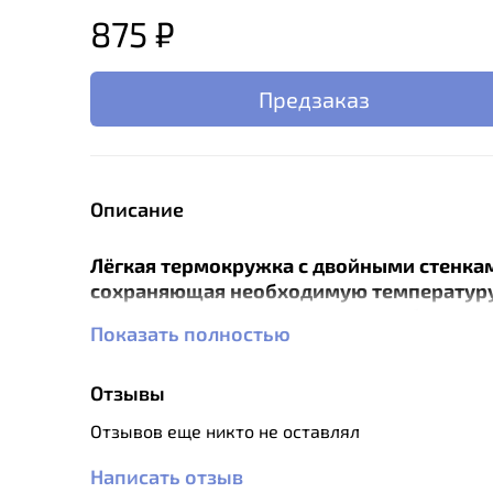
875 ₽
Предзаказ
Описание
Лёгкая термокружка с двойными стенка
сохраняющая необходимую температуру
дольше, чем она сохраняется в обычном 
Показать полностью
Герметичная крышка-пробка, совместим
автомобильным подстаканником и эрго
форма позволяют пользоваться кружкой
Отзывы
или носить ее в сумке.
Отзывов еще никто не оставлял
Корпус из пищевой нержавеющей стали
предотвращает сильное нагревание при х
Написать отзыв
термокружке горячих напитков, на нём не