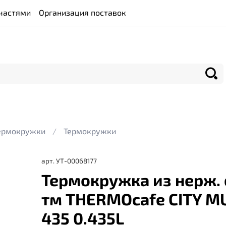
частями
Организация поставок
термокружки
Термокружки
арт.
УТ-00068177
Термокружка из нерж. 
тм THERMOcafe CITY M
435 0.435L