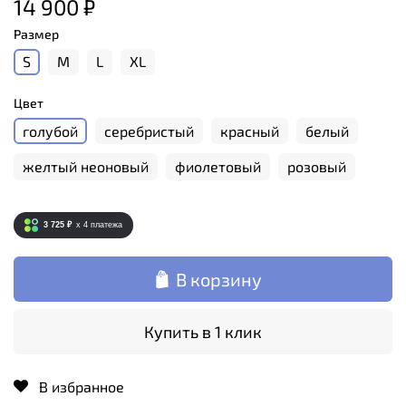
14 900 ₽
Размер
S
M
L
XL
Цвет
голубой
серебристый
красный
белый
желтый неоновый
фиолетовый
розовый
3 725 ₽
x 4
платежа
В корзину
Купить в 1 клик
В избранное