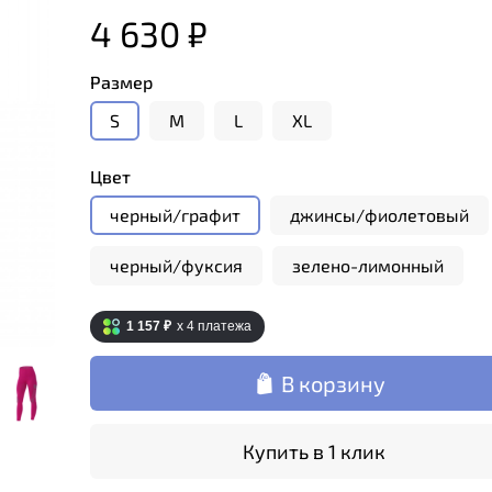
4 630 ₽
Размер
S
M
L
XL
Цвет
черный/графит
джинсы/фиолетовый
черный/фуксия
зелено-лимонный
1 157 ₽
x 4
платежа
В корзину
Купить в 1 клик