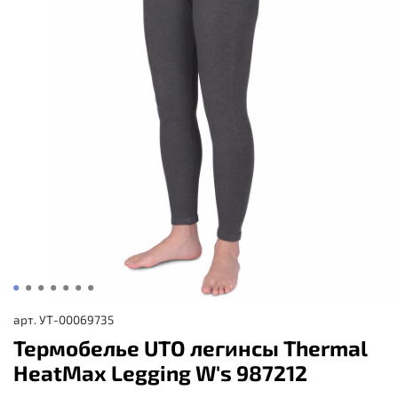
арт.
УТ-00069735
Термобелье UTO легинсы Thermal
HeatMax Legging W's 987212