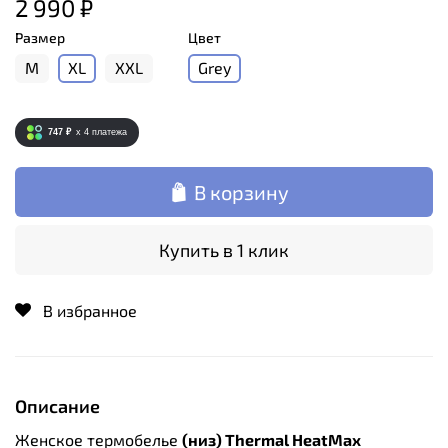
2 990 ₽
Размер
Цвет
M
XL
XXL
Grey
747 ₽
x 4
платежа
В корзину
Купить в 1 клик
В избранное
Описание
Женское термобелье
(низ) Thermal HeatMax