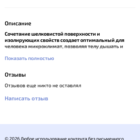
Описание
Сочетание шелковистой поверхности и
изолирующих свойств создает оптимальный для
человека микроклимат, позволяя телу дышать и
отводя от него лишнюю влагу.
Показать полностью
Все эти качества ткани достигаются путем
применения при изготовлении многофиламентного
полиэстера (филоментность — число микро волокон в
Отзывы
нити) и лайкры.
Отзывов еще никто не оставлял
Эластичные трусы плотно облегают тело, что еще
усиливает эффект от влагоотводящих и термических
Написать отзыв
свойств ткани. Они не сковывают движений и не
вытягиваются при длительном использовании.
Плоские швы термобелья не натирают и не
раздражают кожу.
Особенности:
© 2026 Любое использование контента без письменного