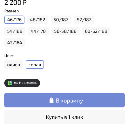
2 200 ₽
Размер
46/176
48/182
50/182
52/182
54/188
44/170
56-58/188
60-62/188
42/164
Цвет
олива
серая
550 ₽
x 4
платежа
В корзину
Купить в 1 клик