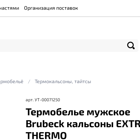
частями
Организация поставок
ермобельё
Термокальсоны, тайтсы
арт.
УТ-00071250
Термобелье мужское
Brubeck кальсоны EXT
THERMO