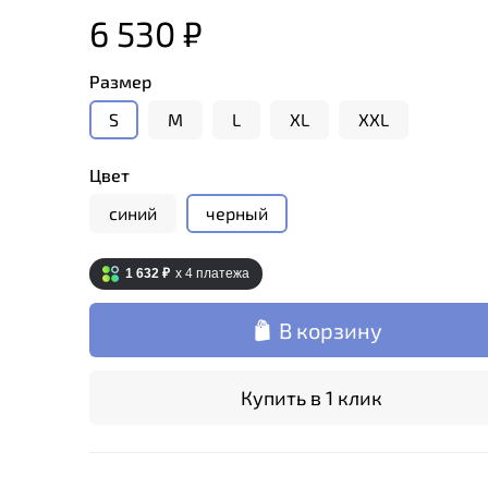
6 530 ₽
Размер
S
M
L
XL
XXL
Цвет
синий
черный
1 632 ₽
x 4
платежа
В корзину
Купить в 1 клик