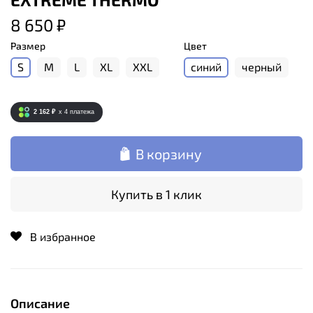
8 650 ₽
Размер
Цвет
S
M
L
XL
XXL
синий
черный
2 162 ₽
x 4
платежа
В корзину
Купить в 1 клик
В избранное
Описание