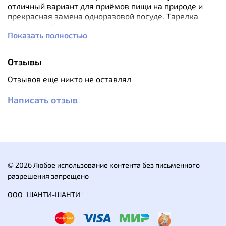
отличный вариант для приёмов пищи на природе и
прекрасная замена одноразовой посуде. Тарелка
сделана из безопасного пищевого пластика, имеет
Показать полностью
удобный бортик для удержания в руках.
Характеристики:
Отзывы
Объём: 460 мл
Материал: пищевой пластик
Отзывов еще никто не оставлял
Размеры: 20.2 х 19.7 х 2.8 см
Диаметр: 20 см
Написать отзыв
Вес: 75 г
© 2026 Любое использование контента без письменного
разрешения запрещено
ООО "ШАНТИ-ШАНТИ"