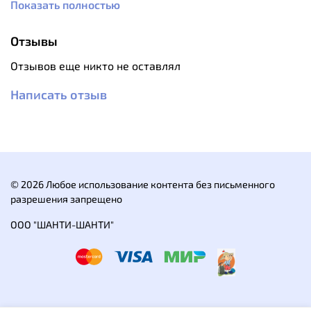
Показать полностью
Габаритные размеры – 530х320х330, вес – 1,1 кг,
материал – нержавеющая сталь AISI 430. Таганок
Отзывы
упакован в прочный чехол.
Отзывов еще никто не оставлял
Написать отзыв
© 2026 Любое использование контента без письменного
разрешения запрещено
ООО "ШАНТИ-ШАНТИ"