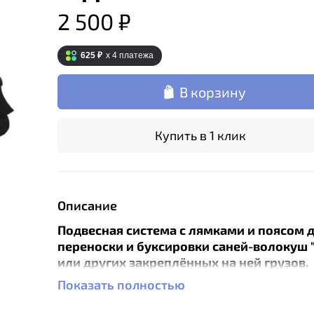
2 500 ₽
625 ₽
x 4
платежа
В корзину
Купить в 1 клик
Описание
Подвесная система с лямками и поясом 
переноски и буксировки саней-волокуш 
или других закреплённых на ней грузов.
Показать полностью
Особенности:
4 пряжки с карабинами для креплени