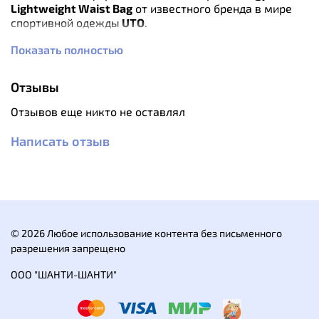
Lightweight Waist Bag
от известного бренда в мире
спортивной одежды
UTO
.
Показать полностью
Особенности:
Комфортная посадка. Идеальны для занятий
спортом.
Отзывы
Эластичный дышащий пояс с карманами.
Выполнены из быстросохнущего материала.
Отзывов еще никто не оставлял
Фирменный логотип.
Состав:
пояс - нейлон/спандекс; шорты
Написать отзыв
-полиэстер/эластан
Рекомендации по уходу:
деликатная стирка при
температуре не более 30С, не утюжить, не
отбеливать, сушить в вертикальном положении,
химическая чистка запрещена.
© 2026 Любое использование контента без письменного
разрешения запрещено
ООО "ШАНТИ-ШАНТИ"