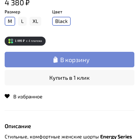
4 380 ₽
Размер
Цвет
M
L
XL
Black
1 095 ₽
x 4
платежа
В корзину
Купить в 1 клик
В избранное
Описание
Стильные, комфортные женские шорты
Energy Series