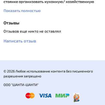
стоянке организовать кухонную/ хозяйственную
зоны. У вас все будет под руками. С помощью
Показать полностью
карабина шнур легко закрепляется на дереве, длина
регулируется, а крючки позволяют развесить посуду,
одежду или снаряжение.
Отзывы
Особенности:
Отзывов еще никто не оставлял
8 крючков с фиксатором;
пряжка для регулировки длины;
Написать отзыв
карабин Naturehike в комплекте
Характеристики:
Вес: 69 г
Длина: 42 см
Материал: алюминий, нейлон, полиэстер.
© 2026 Любое использование контента без письменного
разрешения запрещено
ООО "ШАНТИ-ШАНТИ"