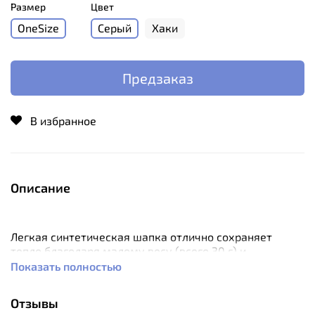
Размер
Цвет
OneSize
Серый
Хаки
Предзаказ
В избранное
Описание
Легкая синтетическая шапка отлично сохраняет
тепло благодаря малому весу (всего 30 г) и
компактному объему. При сильных морозах ее можно
Показать полностью
носить под другой, более толстой шапкой для
дополнительного тепла.
Отзывы