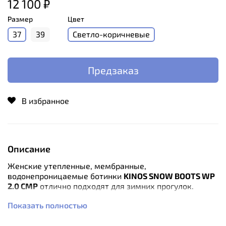
12 100 ₽
Размер
Цвет
37
39
Светло-коричневые
Предзаказ
В избранное
Описание
Женские утепленные, мембранные,
водонепроницаемые ботинки
KINOS SNOW BOOTS WP
2.0 CMP
отлично подходят для зимних прогулок.
Показать полностью
Особенностью данной модели женских ботинок CMP -
наличие водонепроницаемой мембраны, которая