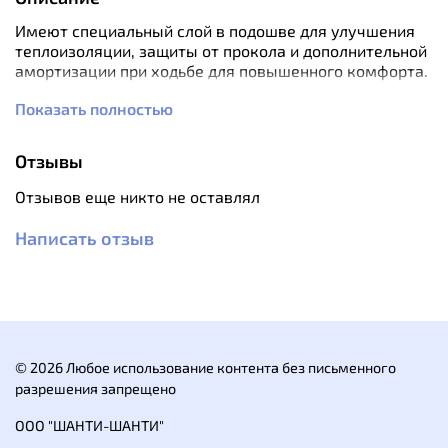
Имеют специальный слой в подошве для улучшения
теплоизоляции, защиты от прокола и дополнительной
амортизации при ходьбе для повышенного комфорта.
Показать полностью
Характеристики:
Пол: мужские.
Сезон: демисезон, лето.
Отзывы
Материал подошвы: ПВХ.
Материал верха: ПВХ.
Отзывов еще никто не оставлял
Материал подкладки: без подкладки.
Высота 38 см.
Написать отзыв
Средний вес пары: 1.65 кг.
© 2026 Любое использование контента без письменного
разрешения запрещено
ООО "ШАНТИ-ШАНТИ"