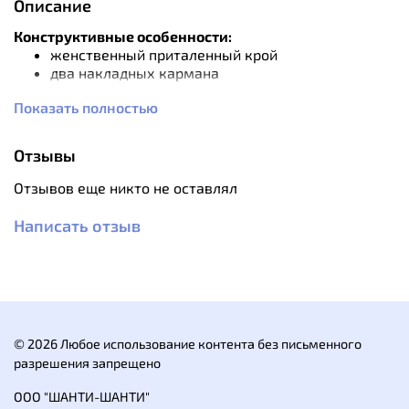
Описание
Конструктивные особенности:
женственный приталенный крой
два накладных кармана
один с клапаном на кнопке и кармашком для
Показать полностью
ручки
манжеты рукавов на кнопках
возможность фиксации рукавов в закатанном
Отзывы
виде
Отзывов еще никто не оставлял
Рекомендации по уходу:
максимальная температура стирки 30 °С,
Написать отзыв
обычный режим
не применять барабанную сушку
гладить при максимальной температуре
подошвы утюга 110 °С, без пара. Глажение с
паром может вызывать необратимые
повреждения
не отбеливать
© 2026 Любое использование контента без письменного
сухая чистка запрещена
разрешения запрещено
ООО "ШАНТИ-ШАНТИ"