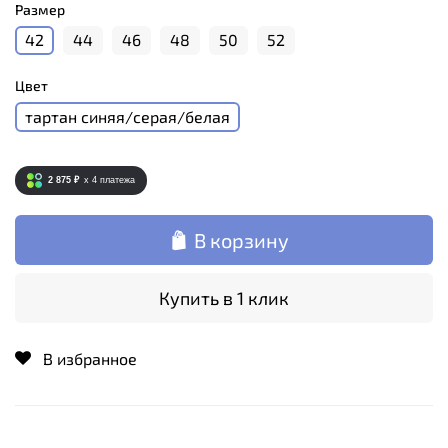
Размер
42
44
46
48
50
52
Цвет
тартан синяя/серая/белая
2 875 ₽
x 4
платежа
В корзину
Купить в 1 клик
В избранное