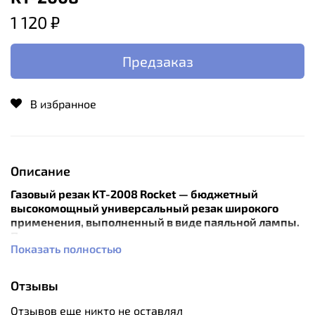
1 120 ₽
Предзаказ
В избранное
Описание
Газовый резак KT-2008 Rocket — бюджетный
высокомощный универсальный резак широкого
применения, выполненный в виде паяльной лампы.
Предпочтительно использовать для технических
Показать полностью
задач, где применима высокая огневая мощь.
Температура пламени достигает 1300 °C. Газовый
Отзывы
резак рассчитан для работы с высоким цанговым
газовым баллоном Kovea KGF-0220, не подходит для
Отзывов еще никто не оставлял