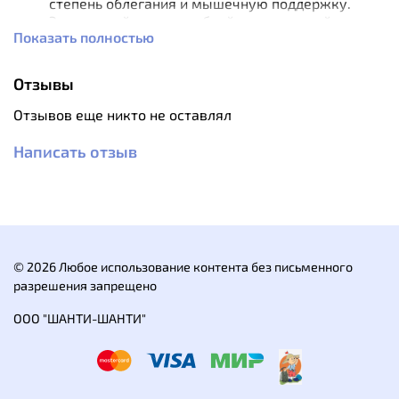
степень облегания и мышечную поддержку.
Эластичный пояс с удобной регулировкой
Показать полностью
объема.
Карман на молнии в поясничной области.
Боковые сетчатые карманы в области пояса.
Отзывы
Светоотражающие элементы.
Плоские швы.
Отзывов еще никто не оставлял
Характеристики:
Написать отзыв
Вес: 82 г (44/S размер).
© 2026 Любое использование контента без письменного
разрешения запрещено
ООО "ШАНТИ-ШАНТИ"