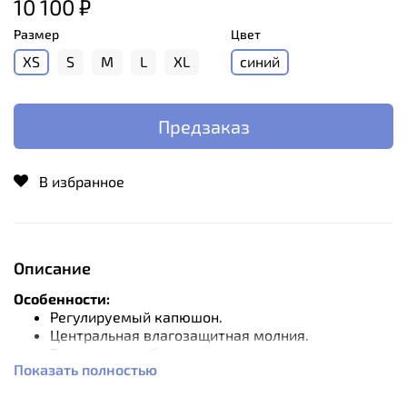
10 100 ₽
Размер
Цвет
XS
S
M
L
XL
синий
Предзаказ
В избранное
Описание
Особенности:
Регулируемый капюшон.
Центральная влагозащитная молния.
Регулировка объема по низу рукавов.
Показать полностью
Два боковых кармана с влагозащитными
молниями.