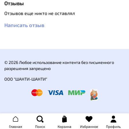
Внутренний карман на молнии.
Отзывы
Светоотражающие элементы.
Отзывов еще никто не оставлял
Материал: Dry Factor 10 000, 100% Polyester, 160
Написать отзыв
g/sqm, W/P 10 000 mm, breathability 5 000 g/sqm
24 hrs, C6, DWR.
Подкладка: 100% Polyester Mesh, 125 g/sqm.
Мембранный материал Dry Factor 10 000.
© 2026 Любое использование контента без письменного
разрешения запрещено
ООО "ШАНТИ-ШАНТИ"
Главная
Поиск
Корзина
Избранное
Профиль