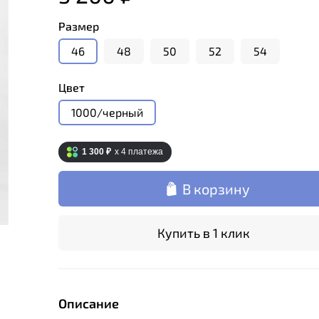
Размер
46
48
50
52
54
Цвет
1000/черный
1 300 ₽
x 4
платежа
В корзину
Купить в 1 клик
Описание