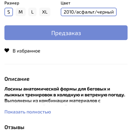
Размер
Цвет
S
M
L
XL
2010/асфальт/черный
Предзаказ
В избранное
Описание
Лосины анатомической формы для беговых и
лыжных тренировок в холодную и ветреную погоду.
Выполнены из комбинации материалов с
различными свойствами. Благодаря использованию
Показать полностью
материала WindStopper® Soﬅ Shell спереди,
обеспечивают непревзойденную защиту от ветра во
время активных физических нагрузок.
Отзывы