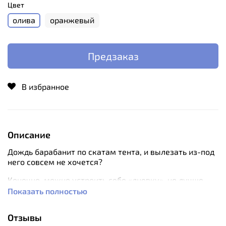
Цвет
олива
оранжевый
Предзаказ
В избранное
Описание
Дождь барабанит по скатам тента, и вылезать
из-под
него совсем не хочется?
Конечно, можно устроить себе «дневку», но лучше
воспользоваться
пончо-тентом
«Shell», который
Показать полностью
поможет Вам не слишком зависеть от погоды.
Отзывы
Как любое универсальное снаряжение,
пончо-тент