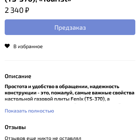
2 340 ₽
Предзаказ
В избранное
Описание
Простота и удобство в обращении, надежность
конструкции - это, пожалуй, самые важные свойства
настольной газовой плиты Fenix (TS-370), а
использование качественной холоднокатанной
Показать полностью
стали при производстве гарантирует долгие годы
службы.
Отзывы
По своей конструкции эта плита очень похожа на те,
что мы ежедневно используем в быту, но при этом
Отзывов еще никто не оставлял