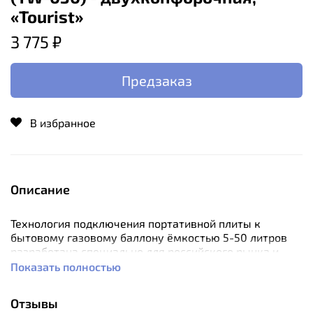
«Tourist»
3 775 ₽
Предзаказ
В избранное
Описание
Технология подключения портативной плиты к
бытовому газовому баллону ёмкостью 5-50 литров
разработана специально для российского рынка и
рынка СНГ. Это значительно удешевляет
Показать полностью
использование портативных газовых плит, так как
такой баллон можно перезаправить на любой газовой
Отзывы
АЗС. Такой опцией обладают некоторые модели