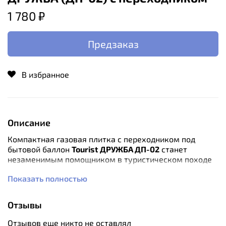
1 780 ₽
Предзаказ
В избранное
Описание
Компактная газовая плитка с переходником под
бытовой баллон
Tourist ДРУЖБА ДП-02
станет
незаменимым помощником в туристическом походе
или на загородном участке.
Показать полностью
Работает портативная плита от газового баллона 220
грамм, который вставляется внутрь плиты. Также для
Отзывы
того, чтобы разжечь плиту Вам не нужно будет носить
с собой спички или другие разжигательные элементы.
Отзывов еще никто не оставлял