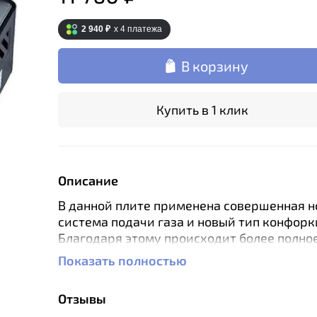
2 940 ₽
x 4
платежа
В корзину
Купить в 1 клик
Описание
В данной плите применена совершенная н
система подачи газа и новый тип конфорк
Благодаря этому происходит более полно
газа, меньше расход и более ровное и эф
Показать полностью
пламя. Кроме этого, здесь выполнена нова
крепления баллона, баллон устанавливае
Отзывы
простым нажатием, без поворота. Так же 