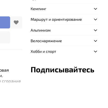
Кемпинг
Маршрут и ориентирование
Альпинизм
Велоснаряжение
Хобби и спорт
Подписывайтесь
овая
и.
е сгорание
фективное
я система
тся
и