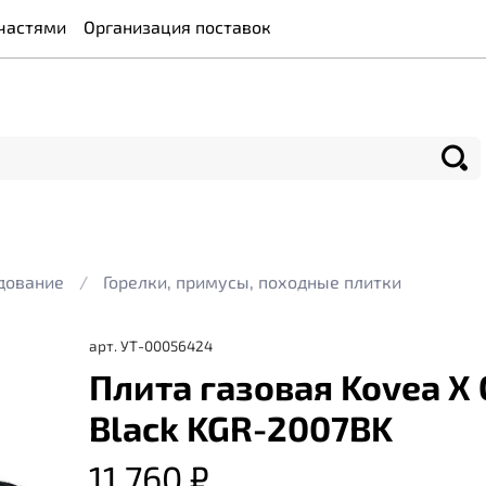
частями
Организация поставок
удование
Горелки, примусы, походные плитки
арт.
УТ-00056424
Плита газовая Kovea X
Black KGR-2007BK
11 760 ₽