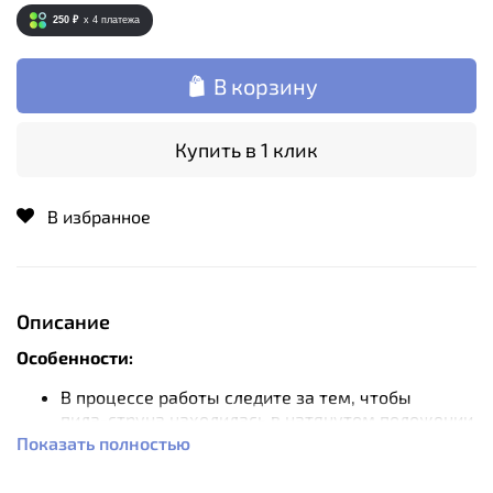
250 ₽
x 4
платежа
В корзину
Купить в 1 клик
В избранное
Описание
Особенности:
В процессе работы следите за тем, чтобы
пила-струна
находилась в натянутом положении
в одной плоскости с распилом и старайтесь не
Показать полностью
ставить ее под углом.
Работать пилой надо стараться таким образом,