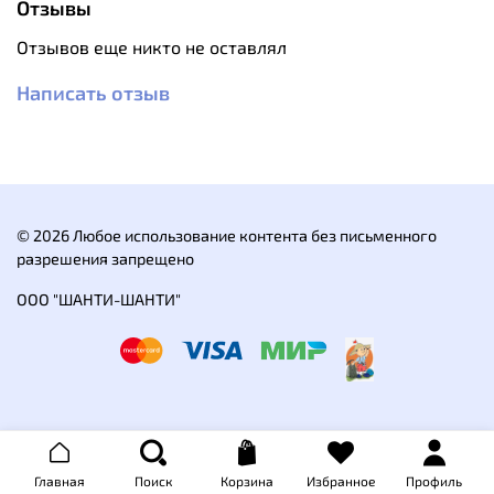
Отзывы
чтобы распил «открывался», а не «закрывался»,
заклинивая её.
Отзывов еще никто не оставлял
При работе вдвоём желательно поддерживать
постоянный ритм, периодически останавливая
Написать отзыв
работу и давая нагретой
пиле-струне
остыть.
Ветки, расположенные очень высоко, можно
отпилить, привязав к ручкам пилы веревки.
Материал: нержавеющая сталь.
Длина рабочей поверхности: 55 см.
© 2026 Любое использование контента без письменного
разрешения запрещено
ООО "ШАНТИ-ШАНТИ"
Главная
Поиск
Корзина
Избранное
Профиль