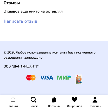
подстраиваться под ваше настроение и выбранный
Отзывы
образ.
Отзывов еще никто не оставлял
Особенности:
Написать отзыв
Двусторонний дизайн
Убирается в свой карман
Характеристики:
Материал: 100% полиэстер рипстоп
Степень фактора защиты от ультрафиолетового
излучения: UPF 50
© 2026 Любое использование контента без письменного
разрешения запрещено
ООО "ШАНТИ-ШАНТИ"
Главная
Поиск
Корзина
Избранное
Профиль