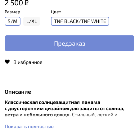
2 500 ₽
Размер
Цвет
S/M
L/XL
TNF BLACK/TNF WHITE
Предзаказ
В избранное
Описание
Классическая солнцезащитная панама
с двусторонним дизайном для защиты от солнца,
ветра и небольшого дождя.
Стильный, легкий и
практичный головной убор выполнен из легкого и
Показать полностью
прочного материала полиэстер рип-стоп, а
двусторонний дизайн панамы помогает ей