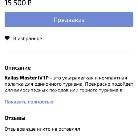
15 500 ₽
Предзаказ
В избранное
Описание
Kailas Master IV 1P
- это ультралегкая и компактная
палатка для одиночного туризма. Прекрасно подойдет
для велосипедных походов или горного туризма в
невысоких горах.
Показать полностью
Каркас палатки сформирован дугой с двумя Y-
образными раздвоениями и дополнительной дугой
Отзывы
для поперечной поддержки. Благодаря такой
конструкции внутренняя палатка имеет высокие
Отзывов еще никто не оставлял
вертикальные стенки, которые позволяют комфортно