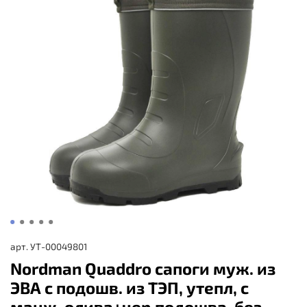
арт.
УТ-00049801
Nordman Quaddro сапоги муж. из
ЭВА с подошв. из ТЭП, утепл, с
манж, олива+чер.подошва, без