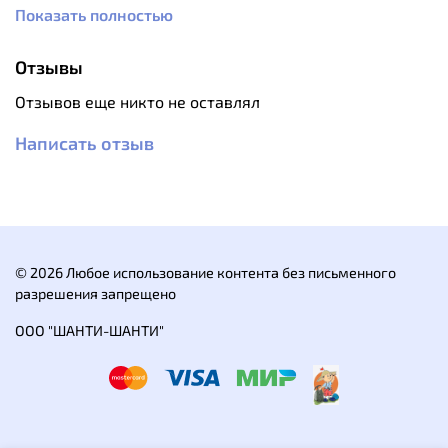
Показать полностью
эксплуатации до -50С.
Характеристики:
Отзывы
Производитель: Россия.
Цвет: оливковый/черный.
Отзывов еще никто не оставлял
Материал подошвы: ЭВА (100% ЭВА).
Сезон: зима.
Написать отзыв
Назначение: охота и рыбалка.
Материал верха: ЭВА.
Материал подклада: мех (50% шерсть, 50%
полиэстер).
© 2026 Любое использование контента без письменного
разрешения запрещено
ООО "ШАНТИ-ШАНТИ"